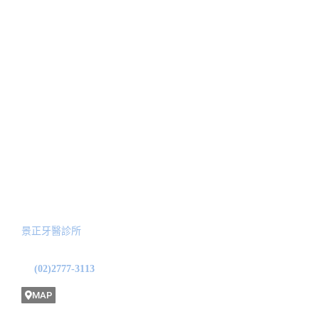
關於我們
治療項目
人工植牙
醫師簡介
顳顎關節偏移治療
最新消息
美學陶瓷貼片
新聞報導
隱適美矯正
Blog文章
全口功能性重建
預約諮詢
服務院所
景正牙醫診所
地址: 台北市中山區龍江路31號1F
(02)2777-3113
MAP