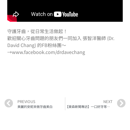
守護牙齒，從日常生活做起！
歡迎關心牙齒問題的朋友們一同加入 張智洋醫師 (Dr.
David Chang) 的FB粉絲團～
→www.facebook.com/drdavechang
PREVIOUS
NEXT
美麗的安妮來做牙齒美白
【東森新聞專訪】一口好牙等於人生勝利組？ 英研究：牙齒歧視成為趨勢