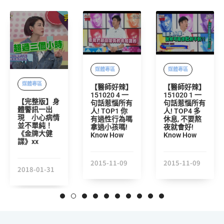
媒體專區
媒體專區
媒體專區
【醫師好辣】
【醫師好辣】
151020 4 一
151020 1 一
【完整版】身
句話惹惱所有
句話惹惱所有
體警訊一出
人! TOP1 你
人! TOP4 多
現 小心病情
有過性行為嗎
休息, 不要熬
並不單純！
拿過小孩嗎!
夜就會好!
《金牌大健
Know How
Know How
諜》xx
2015-11-09
2015-11-09
2018-01-31