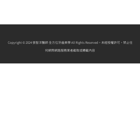
Copyright © 2024 張智洋醫師 全方位牙齒美學 All Rights Reserved。未經授權許可，禁止任
何網際網路服務業者截取或轉載內容