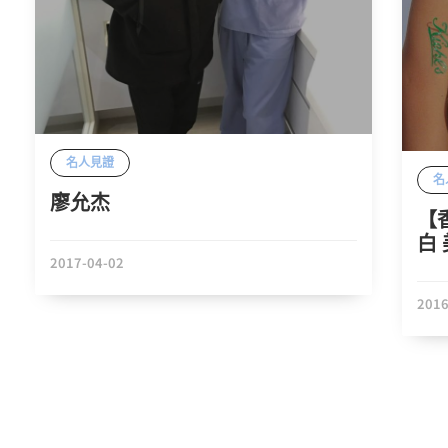
名人見證
名
廖允杰
【
白
2017-04-02
2016