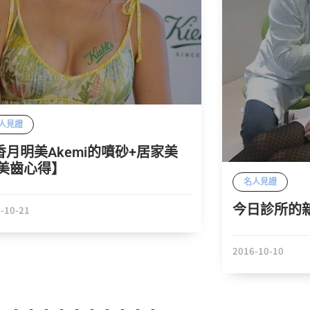
人見證
香月明美Akemi的噴砂+居家美
 美齒心得】
名人見證
今日診所的新
-10-21
2016-10-10