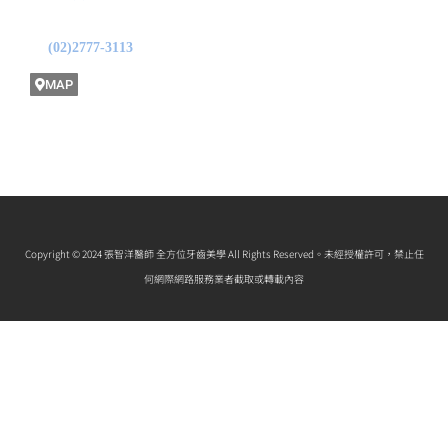
地址: 台北市中山區龍江路31號1F
(02)2777-3113
MAP
Copyright © 2024 張智洋醫師 全方位牙齒美學 All Rights Reserved。未經授權許可，禁止任
何網際網路服務業者截取或轉載內容