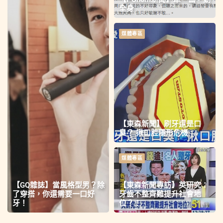
全身
媒體專區
【東森新聞】刷牙還是口
臭？ 揪口腔隱形危機
媒體專區
【GQ雜誌】當風格型男？除
【東森新聞專訪】英研究：
了穿搭，你還需要一口好
牙齒不整齊難提升社會地
牙！
位？！