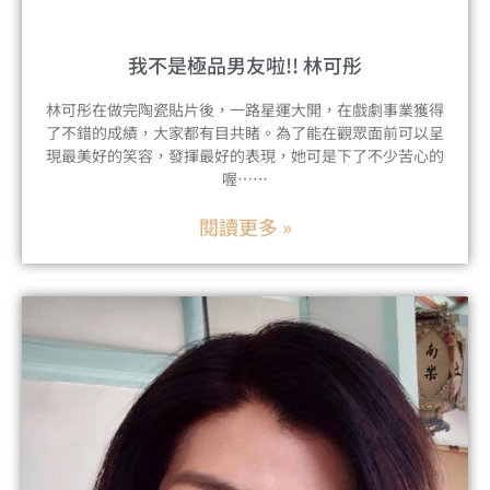
我不是極品男友啦!! 林可彤
林可彤在做完陶瓷貼片後，一路星運大開，在戲劇事業獲得
了不錯的成績，大家都有目共睹。為了能在觀眾面前可以呈
現最美好的笑容，發揮最好的表現，她可是下了不少苦心的
喔⋯⋯
閱讀更多 »