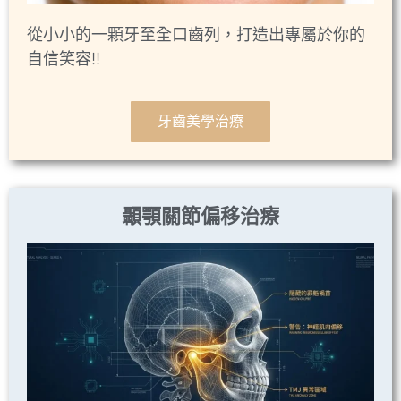
從小小的一顆牙至全口齒列，打造出專屬於你的
自信笑容!
!
牙齒美學治療
顳顎關節偏移治療