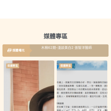
個專精領域牙齒美學
媒體專區
洋醫師
木棉62期-淺談美白2 張智洋醫師
媒體曝光
媒體專區
媒體專區
【PChom新聞】牽一齒，動