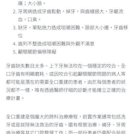
痛；大小臉。
牙周病造成牙齒鬆動，掉牙，與齒縫過大，牙齦流
血，口臭。
缺牙，單點施力造成咀嚼困難，臉部大小邊，牙齒移
位
齒列不整造成咀嚼困難與外觀不滿意
顳顎關節偏移障礙
牙齒缺失數目太多、上下牙無法咬在一個穩定的咬合、全
口牙齒有明顯磨耗、或因咬合引起顳顎關節問題的病人等
都可能是潛在的需要全口重建的患者，由於每個患者的狀
況都不一樣，唯有透過醫師仔細的診斷才能確立正確的治
療計畫。
全口重建是個龐大的跨科治療療程，前置作業通常包括洗
牙或是拔除無法救治的牙齒，還有根管治療、補牙、牙周
病治療等其它口腔整理工作；而一部份患者仍需配合局部