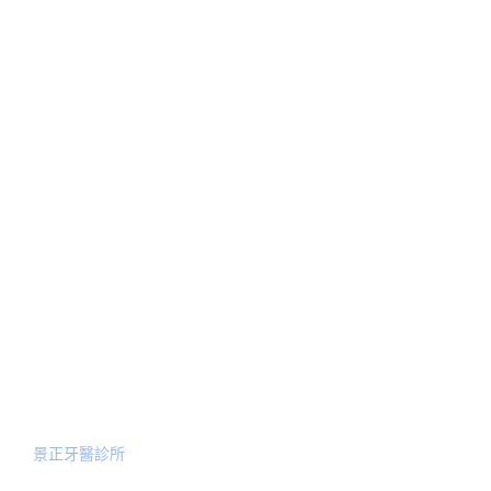
關於我們
治療項目
人工植牙
醫師簡介
顳顎關節偏移治療
最新消息
美學陶瓷貼片
新聞報導
隱適美矯正
Blog文章
全口功能性重建
預約諮詢
服務院所
景正牙醫診所
地址: 台北市中山區龍江路31號1F