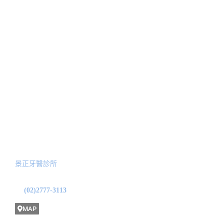
關於我們
治療項目
人工植牙
醫師簡介
顳顎關節偏移治療
最新消息
美學陶瓷貼片
新聞報導
隱適美矯正
Blog文章
全口功能性重建
預約諮詢
服務院所
景正牙醫診所
地址: 台北市中山區龍江路31號1F
(02)2777-3113
MAP