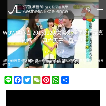
WOW侯麻吉 20131120 女藝人擇偶條件是真
的嗎？！真命天子二選一！
2013-11-20
首頁
»
媒體專區
»
影音專區
»
WOW侯麻吉 20131120 女藝人擇偶條件是真的嗎？！真命天
子二選一！
Line
Facebook
Twitter
WeChat
Pinterest
WhatsApp
分
享