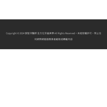
Copyright © 2024 張智洋醫師 全方位牙齒美學 All Rights Reserved。未經授權許可，禁止任
何網際網路服務業者截取或轉載內容