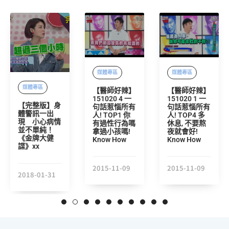
媒體專區
媒體專區
媒體專區
【醫師好辣】
【醫師好辣】
151020 4 一
151020 1 一
【完整版】身
句話惹惱所有
句話惹惱所有
體警訊一出
人! TOP1 你
人! TOP4 多
現 小心病情
有過性行為嗎
休息, 不要熬
並不單純！
拿過小孩嗎!
夜就會好!
《金牌大健
Know How
Know How
諜》xx
2015-11-09
2015-11-09
2018-01-31