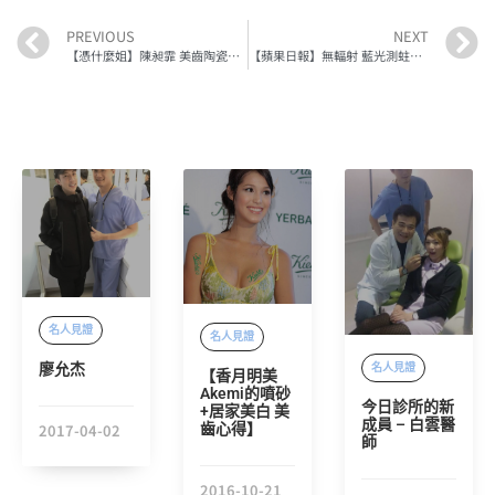
PREVIOUS
NEXT
【憑什麼姐】陳昶霏 美齒陶瓷貼片 康熙來了 2012 10 11
【蘋果日報】無輻射 藍光測蛀牙 孕婦兒童安心用
名人見證
名人見證
廖允杰
名人見證
【香月明美
Akemi的噴砂
今日診所的新
+居家美白 美
成員 – 白雲醫
齒心得】
2017-04-02
師
2016-10-21