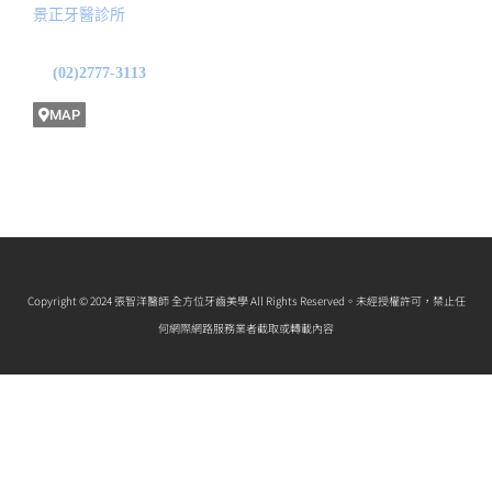
景正牙醫診所
地址: 台北市中山區龍江路31號1F
(02)2777-3113
MAP
Copyright © 2024 張智洋醫師 全方位牙齒美學 All Rights Reserved。未經授權許可，禁止任
何網際網路服務業者截取或轉載內容