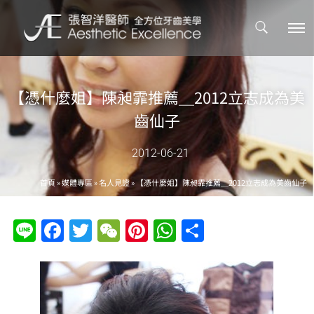
【憑什麼姐】陳昶霏推薦＿2012立志成為美
齒仙子
2012-06-21
首頁
»
媒體專區
»
名人見證
»
【憑什麼姐】陳昶霏推薦＿2012立志成為美齒仙子
Line
Facebook
Twitter
WeChat
Pinterest
WhatsApp
分
享