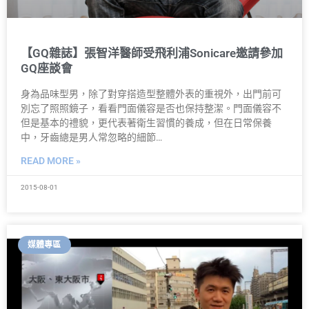
【GQ雜誌】張智洋醫師受飛利浦Sonicare邀請參加
GQ座談會
身為品味型男，除了對穿搭造型整體外表的重視外，出門前可
別忘了照照鏡子，看看門面儀容是否也保持整潔。門面儀容不
但是基本的禮貌，更代表著衛生習慣的養成，但在日常保養
中，牙齒總是男人常忽略的細節…
READ MORE »
2015-08-01
媒體專區