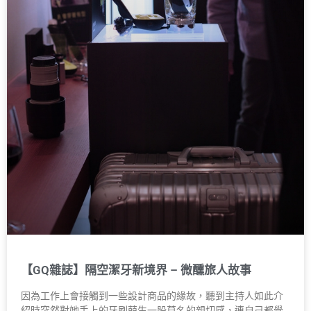
【GQ雜誌】隔空潔牙新境界 – 微醺旅人故事
因為工作上會接觸到一些設計商品的緣故，聽到主持人如此介
紹時突然對她手上的牙刷萌生一股莫名的親切感，連自己都覺