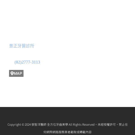
全口功能性重建
預約諮詢
服務院所
景正牙醫診所
地址: 台北市中山區龍江路31號1F
(02)2777-3113
MAP
Copyright © 2024 張智洋醫師 全方位牙齒美學 All Rights Reserved。未經授權許可，禁止任
何網際網路服務業者截取或轉載內容