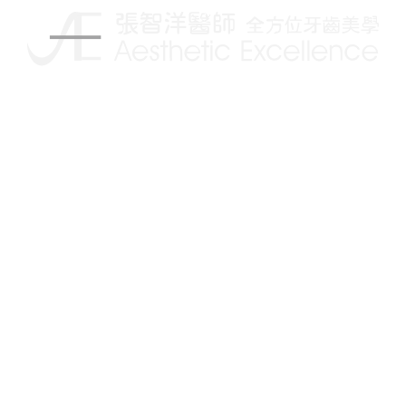
揮別傳統的牙科治療，讓你擁有更自信的笑容
Follow us on:
關於我們
治療項目
人工植牙
醫師簡介
顳顎關節偏移治療
最新消息
美學陶瓷貼片
新聞報導
隱適美矯正
Blog文章