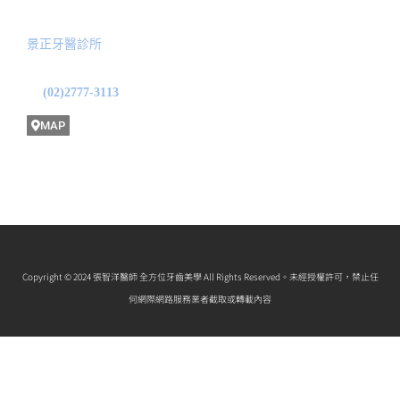
服務院所
景正牙醫診所
地址: 台北市中山區龍江路31號1F
(02)2777-3113
MAP
Copyright © 2024 張智洋醫師 全方位牙齒美學 All Rights Reserved。未經授權許可，禁止任
何網際網路服務業者截取或轉載內容