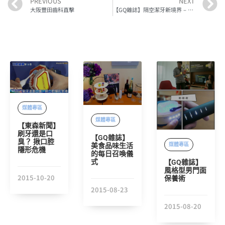
PREVIOUS
NEXT
大阪豐田齒科直擊
【GQ雜誌】隔空潔牙新境界 – 微醺旅人故事
媒體專區
媒體專區
【東森新聞】
刷牙還是口
【GQ雜誌】
臭？ 揪口腔
媒體專區
美食品味生活
隱形危機
的每日召喚儀
式
【GQ雜誌】
風格型男門面
2015-10-20
保養術
2015-08-23
2015-08-20