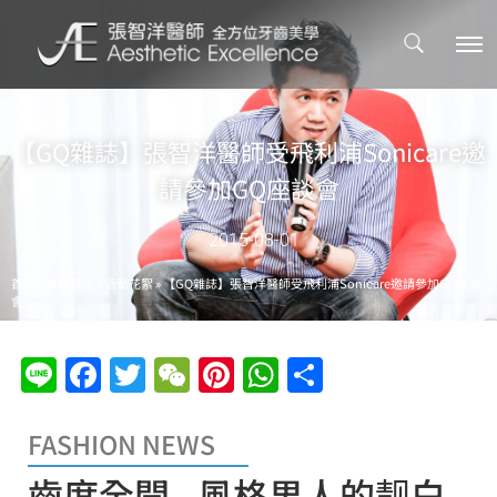
【GQ雜誌】張智洋醫師受飛利浦Sonicare邀
請參加GQ座談會
2015-08-01
首頁
»
媒體專區
»
活動花絮
»
【GQ雜誌】張智洋醫師受飛利浦Sonicare邀請參加GQ座談
會
Line
Facebook
Twitter
WeChat
Pinterest
WhatsApp
分
享
FASHION NEWS
齒度全開 - 風格男人的靓白