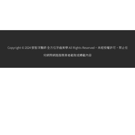
Copyright © 2024 張智洋醫師 全方位牙齒美學 All Rights Reserved。未經授權許可，禁止任
何網際網路服務業者截取或轉載內容