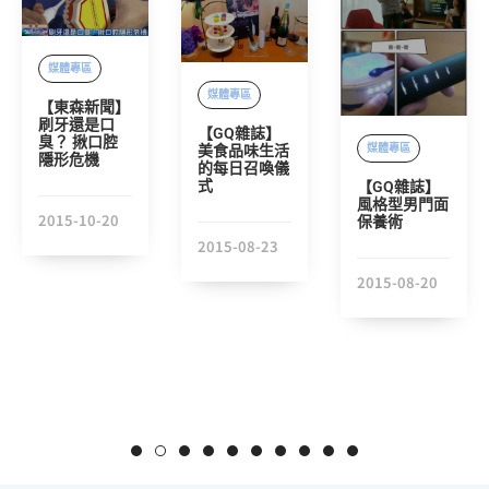
媒體專區
媒體專區
【東森新聞】
刷牙還是口
【GQ雜誌】
臭？ 揪口腔
媒體專區
美食品味生活
隱形危機
的每日召喚儀
式
【GQ雜誌】
風格型男門面
2015-10-20
保養術
2015-08-23
2015-08-20