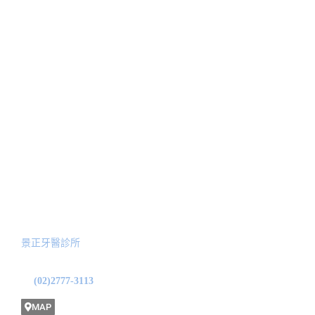
關於我們
治療項目
人工植牙
醫師簡介
顳顎關節偏移治療
最新消息
美學陶瓷貼片
新聞報導
隱適美矯正
Blog文章
全口功能性重建
預約諮詢
服務院所
景正牙醫診所
地址: 台北市中山區龍江路31號1F
(02)2777-3113
MAP