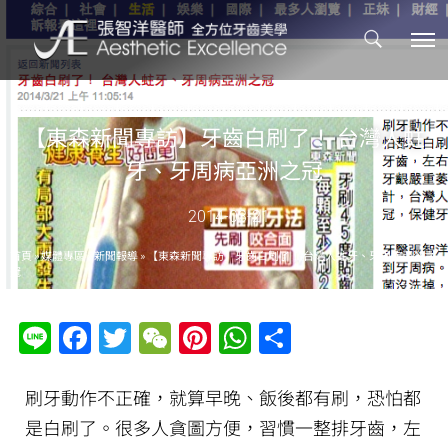
【東森新聞專訪】牙齒白刷了！ 台灣人蛀
牙、牙周病亞洲之冠
2014-03-21
首頁
»
媒體專區
»
新聞報導
»
【東森新聞專訪】牙齒白刷了！ 台灣人蛀牙、牙周病亞洲之
冠
Line
Facebook
Twitter
WeChat
Pinterest
WhatsApp
分
享
刷牙動作不正確，就算早晚、飯後都有刷，恐怕都
是白刷了。很多人貪圖方便，習慣一整排牙齒，左