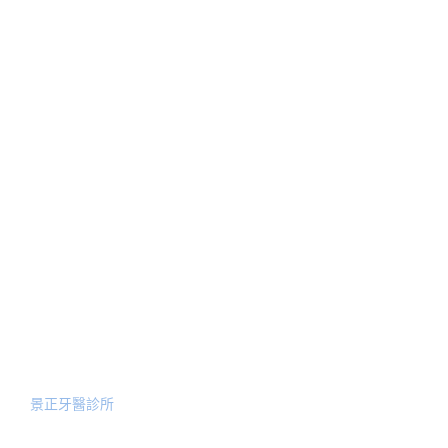
關於我們
治療項目
人工植牙
醫師簡介
顳顎關節偏移治療
最新消息
美學陶瓷貼片
新聞報導
隱適美矯正
Blog文章
全口功能性重建
預約諮詢
服務院所
景正牙醫診所
地址: 台北市中山區龍江路31號1F