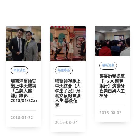
最新消息
最新消息
媒體專區
張醫師受邀至
【HSBC匯豐
張智洋醫師受
張醫師獲邀上
銀行】演講牙
邀上中天電視
中天綜合【大
齒美白與人工
「金牌大健
學生了沒】牙
植牙
諜」錄影
套女孩的血淚
2018/01/22xx
人生 幕後花
絮
2016-08-03
2018-01-22
2016-08-07