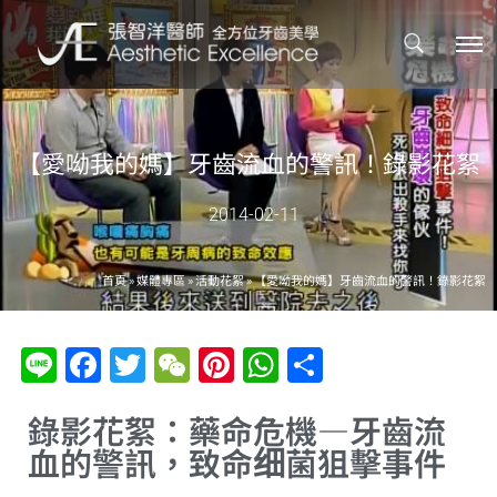
【愛呦我的媽】牙齒流血的警訊！錄影花絮
2014-02-11
首頁
»
媒體專區
»
活動花絮
»
【愛呦我的媽】牙齒流血的警訊！錄影花絮
Line
Facebook
Twitter
WeChat
Pinterest
WhatsApp
分
享
錄影花絮：藥命危機—牙齒流
血的警訊，致命细菌狙擊事件