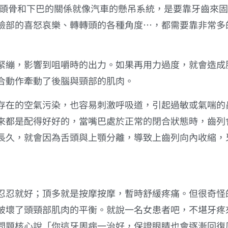
頭骨和下巴的關係就像汽車的懸吊系統，是要靠牙齒來固
臉部的喜怒哀樂、轉轉頭的各種角度…，都需要靠非常多
緊繃，影響到咀嚼時的出力。如果再用力過度，就會造成
合動作牽動了後腦與頸部的肌肉。
存在的空氣污染，也容易刺激呼吸道，引起過敏或氣喘的
來都是配得好好的，當嘴巴處於正常的閉合狀態時，齒列
長久，就會因為舌頭與上顎分離，導致上齒列向內收縮，
忍忍就好；頂多就是按摩按摩，暫時舒緩疼痛。但很奇怪
破壞了頭頸部肌肉的平衡。就說一名女患者吧，不堪牙疼
問題核心說「你這牙周病一治好，保證眼睛也會逐漸回復