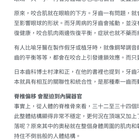
原來，咬合肌就在眼瞼的下方。牙齒一有問題，就
至影響眼球的形狀。而牙周病的牙齒會搖動，並沒
復健康，咬合肌肉兩邊恢復平衡，症狀也就不藥而
有人比喻牙醫在製作假牙或植牙時，就像鋼琴調音
齒的平衡等等，都會在咬合上引發連鎖效應。而只
日本齒科博士村津和正，在他的書裡也提到，牙齒
本就具有相互的關聯性和統合性，是那種牽一齒而
脊椎偏移 會壓迫到內臟器官
事實上，從人體的脊椎骨來看，三十二至三十四個
此整體結構顯得非常不穩定，更何況在頂端又加上
落呢？原來其中的奧秘就在整個身體周圍的肌肉和
持住不倒翁般的人體結構。