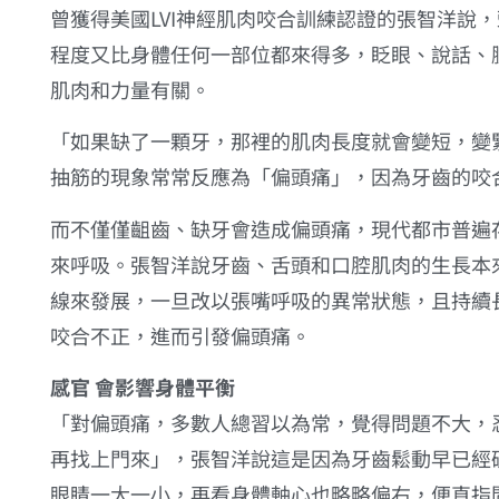
曾獲得美國LVI神經肌肉咬合訓練認證的
張智洋
說，
程度又比身體任何一部位都來得多，眨眼、說話、
肌肉和力量有關。
「如果缺了一顆牙，那裡的肌肉長度就會變短，變
抽筋的現象常常反應為「偏頭痛」，因為牙齒的咬
而不僅僅齟齒、缺牙會造成偏頭痛，現代都市普遍
來呼吸。張智洋說牙齒、舌頭和口腔肌肉的生長本
線來發展，一旦改以張嘴呼吸的異常狀態，且持續
咬合不正，進而引發偏頭痛。
感官 會影響身體平衡
「對偏頭痛，多數人總習以為常，覺得問題不大，
再找上門來」，張智洋說這是因為牙齒鬆動早已經
眼睛一大一小，再看身體軸心也略略偏右，便直指