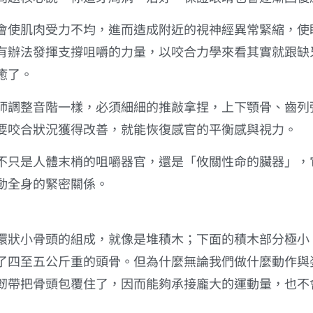
會使肌肉受力不均，進而造成附近的視神經異常緊縮，使
有辦法發揮支撐咀嚼的力量，以咬合力學來看其實就跟缺
癒了。
師調整音階一樣，必須細細的推敲拿捏，上下顎骨、齒列
要咬合狀況獲得改善，就能恢復感官的平衡感與視力。
不只是人體末梢的咀嚼器官，還是「攸關性命的臟器」，
動全身的緊密關係。
環狀小骨頭的組成，就像是堆積木；下面的積木部分極小
了四至五公斤重的頭骨。但為什麼無論我們做什麼動作與
韌帶把骨頭包覆住了，因而能夠承接龐大的運動量，也不