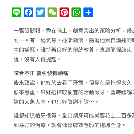
Line
Facebook
Twitter
WeChat
Pinterest
WhatsApp
分
享
一張張簡報，秀在牆上，創意突出的策略分析，帶
耐…。有一種氣息，逐漸瀰漫，隨著他獨自講述的
中的嫌惡，維持著良好的傳統教養，直到簡報結束
說，沒有人再提起。
咬合不正 會引發偏頭痛
後來聽說，他終於去看了牙齒，但實在是拖得太久
愈來愈重，只好選擇較便宜的活動假牙，暫時緩解
請的大魚大肉，也只好敬謝不敏…。
誰都知道植牙很貴，全口爛牙可能就要花上二百多
到最好的治療，就會像骨牌效應般的拖垮全身。