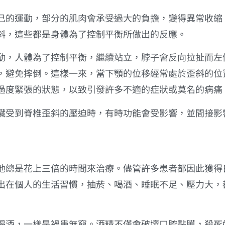
己的運動，部分的肌肉會承受過大的負擔，變得異常收縮
斜，這些都是身體為了控制平衡所做出的反應。
動，人體為了控制平衡，繼續站立，脖子會反向拉扯而左
，避免摔倒。這樣一來，當下顎的位移經常處於歪斜的位
過度緊張的狀態，以致引發許多不適的症狀或莫名的病痛
臟受到脊椎歪斜的壓迫時，有時功能會受影響，並間接影
他總是花上三倍的時間來治療。儘管許多患者都因此獲得
出在個人的生活習慣，抽菸、喝酒、睡眠不足、壓力大，
喝酒，一樣是禍患無窮。酒精不僅會破壞口腔黏膜，殺死