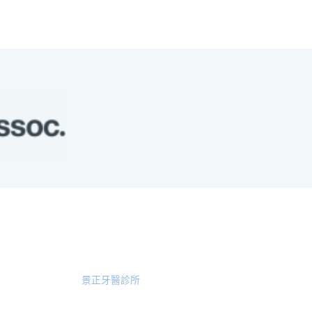
服務院所
景正牙醫診所
地址: 台北市中山
移治療
區龍江路31號1F