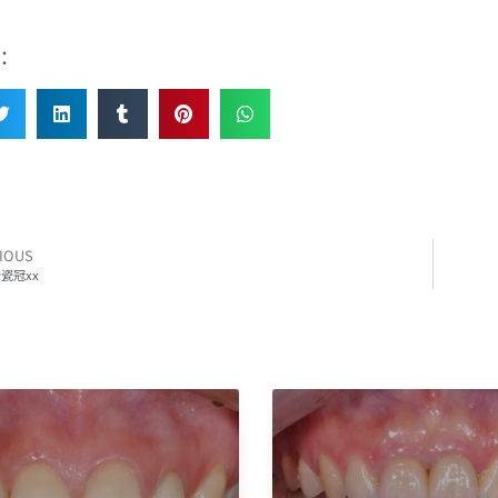
：
IOUS
瓷冠xx