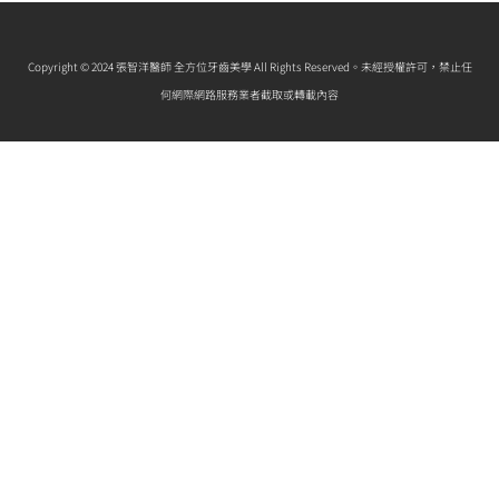
Copyright © 2024 張智洋醫師 全方位牙齒美學 All Rights Reserved。未經授權許可，禁止任
何網際網路服務業者截取或轉載內容