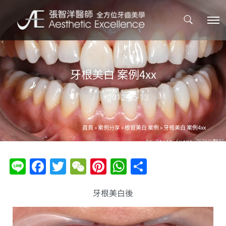
牙根美白 案例4xx
2012-05-13
首頁
»
案例分享
»
根管美白 案例
»
牙根美白 案例4xx
Line
Facebook
Twitter
WeChat
Pinterest
WhatsApp
分
享
牙根美白後