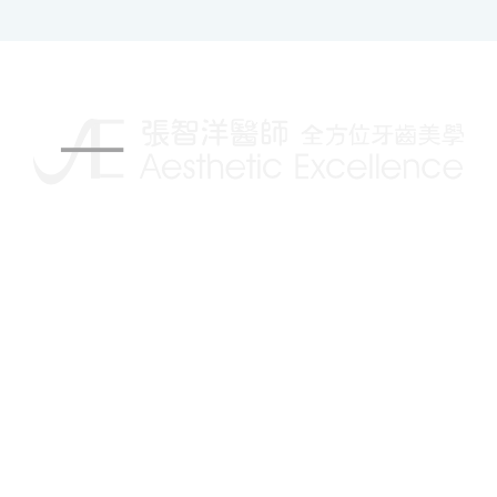
揮別傳統的牙科治療，讓你擁有更自信的笑容
Follow us on:
關於我們
治療項目
人工植牙
醫師簡介