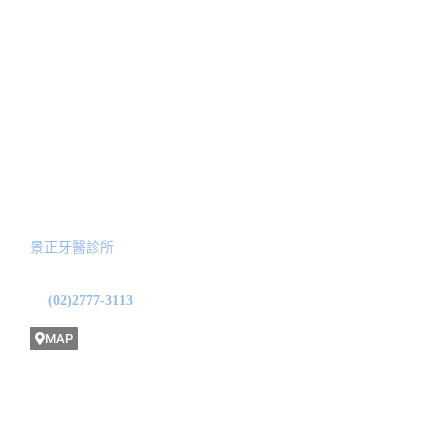
顳顎關節偏移治療
最新消息
美學陶瓷貼片
新聞報導
隱適美矯正
Blog文章
全口功能性重建
預約諮詢
服務院所
景正牙醫診所
地址: 台北市中山區龍江路31號1F
(02)2777-3113
MAP