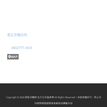
全口功能性重建
預約諮詢
服務院所
景正牙醫診所
地址: 台北市中山區龍江路31號1F
(02)2777-3113
MAP
Copyright © 2024 張智洋醫師 全方位牙齒美學 All Rights Reserved。未經授權許可，禁止任
何網際網路服務業者截取或轉載內容