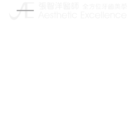
揮別傳統的牙科治療，讓你擁有更自信的笑容
Follow us on:
關於我們
治療項目
人工植牙
醫師簡介
顳顎關節偏移治療
最新消息
美學陶瓷貼片
新聞報導
隱適美矯正
Blog文章