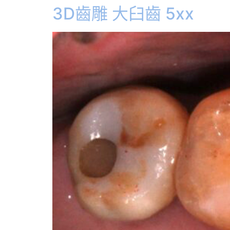
3D齒雕 大臼齒 5xx