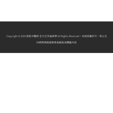
Copyright © 2024 張智洋醫師 全方位牙齒美學 All Rights Reserved。未經授權許可，禁止任
何網際網路服務業者截取或轉載內容