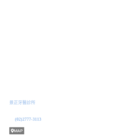
關於我們
治療項目
人工植牙
醫師簡介
顳顎關節偏移治療
最新消息
美學陶瓷貼片
新聞報導
隱適美矯正
Blog文章
全口功能性重建
預約諮詢
服務院所
景正牙醫診所
地址: 台北市中山區龍江路31號1F
(02)2777-3113
MAP