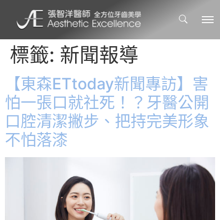
標籤:
新聞報導
【東森ETtoday新聞專訪】害
怕一張口就社死！？牙醫公開
口腔清潔撇步、把持完美形象
不怕落漆